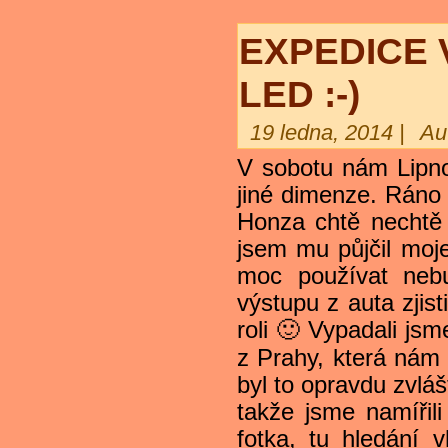
EXPEDICE 
LED :-)
19 ledna, 2014 |
Au
V sobotu nám Lipno
jiné dimenze. Ráno
Honza chtě nechtě
jsem mu půjčil moje
moc používat neb
výstupu z auta zjist
roli 🙂 Vypadali jsm
z Prahy, která nám 
byl to opravdu zvlášt
takže jsme namířil
fotka, tu hledání 