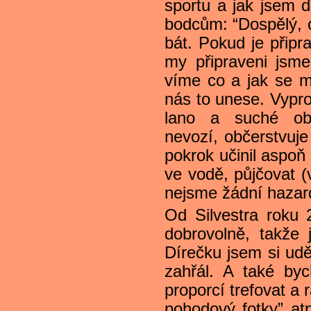
sportu a jak jsem 
bodcům: “Dospělý, 
bát. Pokud je přip
my připraveni jsme
víme co a jak se m
nás to unese. Vypr
lano a suché ob
nevozí, občerstvuj
pokrok učinil aspoň 
ve vodě, půjčovat (
nejsme žádní hazard
Od Silvestra roku 
dobrovolně, takže 
Dírečku jsem si udě
zahřál. A také by
proporcí trefovat a 
pohodový fotky” at