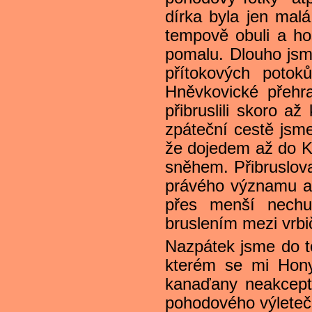
dírka byla jen malá
tempově obuli a ho
pomalu. Dlouho jsme
přítokových potok
Hněvkovické přehra
přibruslili skoro a
zpáteční cestě jsme
že dojedem až do Ko
sněhem. Přibruslova
právého významu a 
přes menší nechu
bruslením mezi vrbič
Nazpátek jsme do to
kterém se mi Hony 
kanaďany neakcept
pohodového výletečk