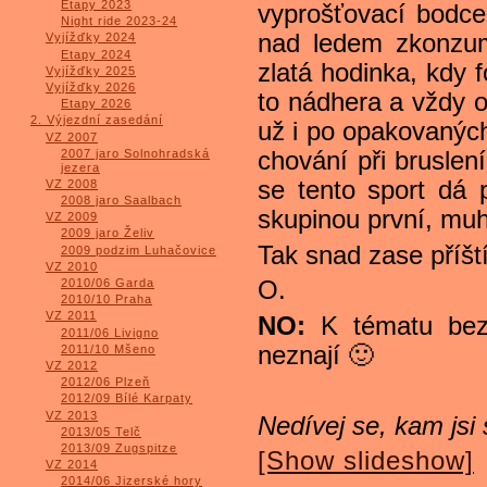
Etapy 2023
vyprošťovací bodce!
Night ride 2023-24
nad ledem zkonzum
Vyjížďky 2024
Etapy 2024
zlatá hodinka, kdy 
Vyjížďky 2025
Vyjížďky 2026
to nádhera a vždy 
Etapy 2026
2. Výjezdní zasedání
už i po opakovanýc
VZ 2007
2007 jaro Solnohradská
chování při bruslení
jezera
se tento sport dá 
VZ 2008
2008 jaro Saalbach
skupinou první, mu
VZ 2009
2009 jaro Želiv
Tak snad zase příšt
2009 podzim Luhačovice
VZ 2010
2010/06 Garda
O.
2010/10 Praha
VZ 2011
NO:
K tématu bezpe
2011/06 Livigno
neznají 🙂
2011/10 Mšeno
VZ 2012
2012/06 Plzeň
2012/09 Bílé Karpaty
VZ 2013
Nedívej se, kam jsi s
2013/05 Telč
2013/09 Zugspitze
[Show slideshow]
VZ 2014
2014/06 Jizerské hory