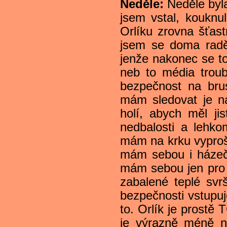
Neděle:
Neděle byla
jsem vstal, kouknul
Orlíku zrovna šťas
jsem se doma raděj
jenže nakonec se to
neb to média troub
bezpečnost na br
mám sledovat je na
holí, abych měl ji
nedbalosti a lehko
mám na krku vyproš
mám sebou i házeč
mám sebou jen pro p
zabalené teplé svr
bezpečnosti vstupu
to. Orlík je prostě
je výrazně méně ne