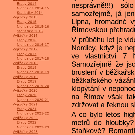
nesprávně!!!) sól
Etapy 2014
Night ride 2014-15
samozřejmě, já jen 
Statistiky 2014
Vyjížďky 2015
Lipna, hromadné v
Etapy 2015
Night ride 2015-16
Římovskou přehrad
Statistiky 2015
Vyjížďky 2016
V průběhu let je vid
Etapy 2016
Night ride 2016-17
Nordicy, když je ne
Vyjížďky 2017
Etapy 2017
ve vlastnictví 7 
Night ride 2017-18
Samozřejmě že jso
Vyjížďky 2018
Etapy 2018
bruslení v běžkařsk
Night ride 2018-19
Vyjížďky 2019
běžkařského vázání 
Etapy 2019
Night ride 2019-20
klopýtání v nepohod
Vyjížďky 2020
na Římov však také
Etapy 2020
Night ride 2020-21
zdržovat a řeknou s
Vyjížďky 2021
Etapy 2021
A co bylo letos hig
Night ride 2021-22
Vyjížďky 2022
metrů do hloubky? 
Etapy 2022
Night ride 2022-23
Staňkově? Romanti
Vyjížďky 2023