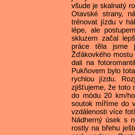
všude je skalnatý r
Otavské strany, ná
trénovat jízdu v h
lépe, ale postupe
skluzem začal lepš
práce těla jsme 
Žďákovkého mostu a
dali na fotoroman
Pukňovem bylo total
rychlou jízdu. Ro
zjišťujeme, že toto 
do módu 20 km/hod
soutok míříme do v
vzdálenosti více fo
Nádherný úsek s n
rostly na břehu ješ