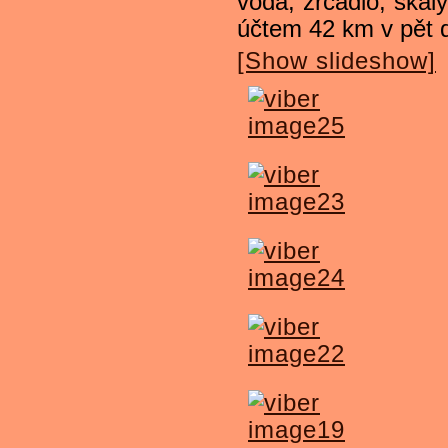
voda, zrcadlo, skály
účtem 42 km v pět 
[Show slideshow]