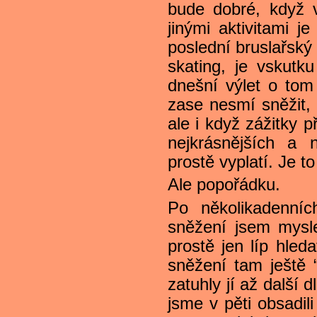
bude dobré, když 
jinými aktivitami je
poslední bruslařský 
skating, je vskutk
dnešní výlet o tom
zase nesmí sněžit, 
ale i když zážitky p
nejkrásnějších a n
prostě vyplatí. Je to
Ale popořádku.
Po několikadenní
sněžení jsem mysle
prostě jen líp hled
sněžení tam ještě 
zatuhly jí až další
jsme v pěti obsadil