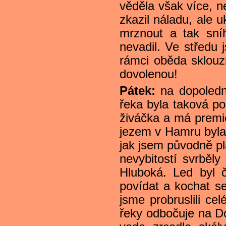
věděla však více, n
zkazil náladu, ale 
mrznout a tak sní
nevadil. Ve středu 
rámci oběda sklouz
dovolenou!
Pátek:
na dopolední
řeka byla taková p
živáčka a má premié
jezem v Hamru byla
jak jsem původně plá
nevybitostí svrběly
Hluboká. Led byl č
povídat a kochat s
jsme probruslili ce
řeky odbočuje na Do