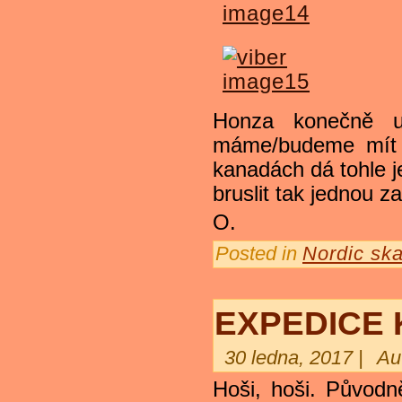
Honza konečně u
máme/budeme mít v
kanadách dá tohle j
bruslit tak jednou z
O.
Posted in
Nordic ska
EXPEDICE 
30 ledna, 2017 |
Au
Hoši, hoši. Původně