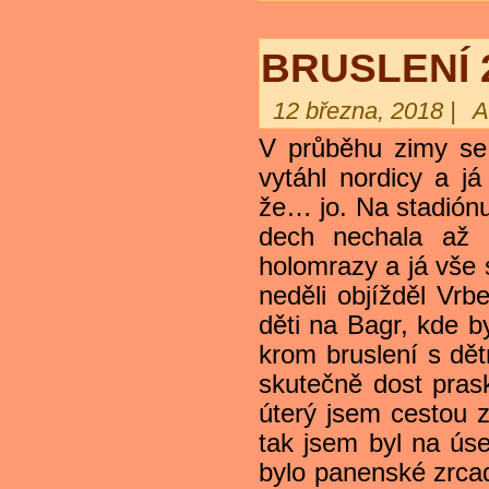
BRUSLENÍ 2.
12 března, 2018 |
A
V průběhu zimy se 
vytáhl nordicy a j
že… jo. Na stadiónu
dech nechala až 
holomrazy a já vše 
neděli objížděl Vr
děti na Bagr, kde b
krom bruslení s dět
skutečně dost pras
úterý jsem cestou z 
tak jsem byl na ús
bylo panenské zrca