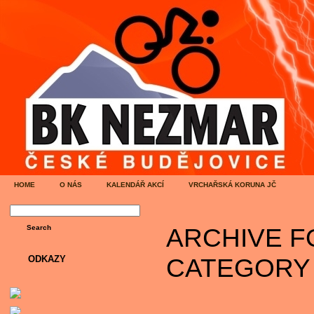
HOME
O NÁS
KALENDÁŘ AKCÍ
VRCHAŘSKÁ KORUNA JČ
ARCHIVE F
CATEGORY
ODKAZY