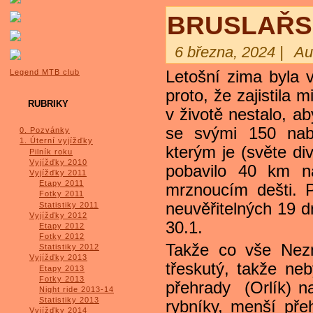
BRUSLAŘS
6 března, 2024 |
Au
Letošní zima byla v
Legend MTB club
proto, že zajistila
RUBRIKY
v životě nestalo, a
se svými 150 nab
0. Pozvánky
1. Úterní vyjížďky
kterým je (světe di
Pilník roku
Vyjížďky 2010
pobavilo 40 km n
Vyjížďky 2011
Etapy 2011
mrznoucím dešti. P
Fotky 2011
neuvěřitelných 19 d
Statistiky 2011
Vyjížďky 2012
30.1.
Etapy 2012
Fotky 2012
Takže co vše Nezma
Statistiky 2012
Vyjížďky 2013
třeskutý, takže ne
Etapy 2013
Fotky 2013
přehrady (Orlík) n
Night ride 2013-14
Statistiky 2013
rybníky, menší přeh
Vyjížďky 2014