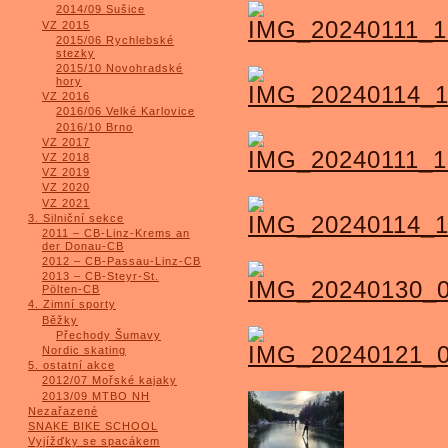
2014/09 Sušice
VZ 2015
2015/06 Rychlebské
stezky
2015/10 Novohradské
hory
VZ 2016
2016/06 Velké Karlovice
2016/10 Brno
VZ 2017
VZ 2018
VZ 2019
VZ 2020
VZ 2021
3. Silniční sekce
2011 – CB-Linz-Krems an
der Donau-CB
2012 – CB-Passau-Linz-CB
2013 – CB-Steyr-St.
Pölten-CB
4. Zimní sporty
Běžky
Přechody Šumavy
Nordic skating
5. ostatní akce
2012/07 Mořské kajaky
2013/09 MTBO NH
Nezařazené
SNAKE BIKE SCHOOL
Vyjížďky se spacákem