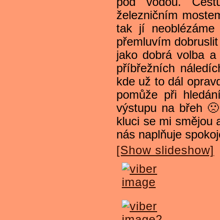
pod vodou. Cestu
železničním mostem
tak jí neoblézáme
přemluvím dobruslit
jako dobrá volba a
příbřežních náledí
kde už to dál oprav
pomůže při hledán
výstupu na břeh 🙁 
kluci se mi smějou 
nás naplňuje spoko
[Show slideshow]