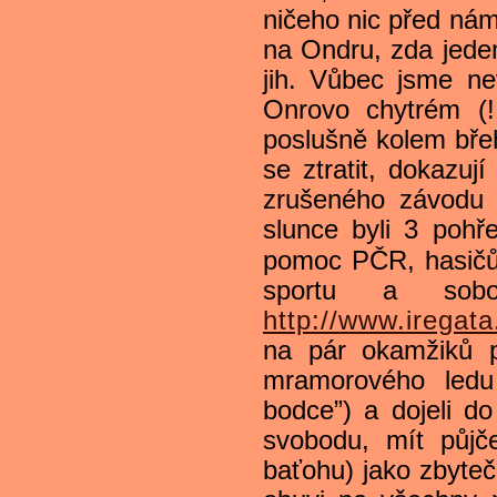
ničeho nic před nám
na Ondru, zda jede
jih. Vůbec jsme n
Onrovo chytrém (!!
poslušně kolem břeh
se ztratit, dokazuj
zrušeného závodu d
slunce byli 3 pohř
pomoc PČR, hasičů 
sportu a sobo
http://www.iregat
na pár okamžiků p
mramorového ledu
bodce”) a dojeli d
svobodu, mít půjč
baťohu) jako zbyteč