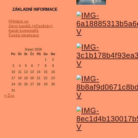
ZÁKLADNÍ INFORMACE
Přihlásit se
Zdroj kanálů (příspěvky)
Kanál komentářů
Česká lokalizace
Srpen 2026
Po
Út
St
Čt
Pá
So
Ne
1
2
3
4
5
6
7
8
9
10
11
12
13
14
15
16
17
18
19
20
21
22
23
24
25
26
27
28
29
30
31
« Čvc